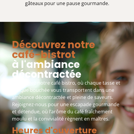
gâteaux pour une pause gourmande.
Découvrez notre
café-bistrot
à l'ambiance
décontractée
Découvrez notre café bistro, où chaque tasse et
chaque bouchée vous transportent dans une
ambiance décontractée et pleine de saveurs.
Rejoignez-nous pour une escapade gourmande
et détendue, où l’arôme du café fraîchement
moulu et la convivialité règnent en maîtres.
Heures d'ouverture