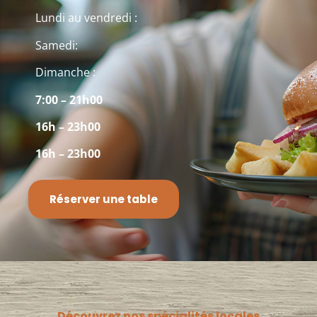
Lundi au vendredi :
Samedi:
Dimanche :
7:00 – 21h00
16h – 23h00
16h – 23h00
Réserver une table
Découvrez nos spécialités locales